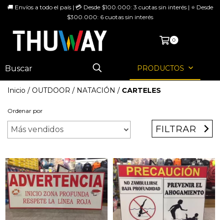
🚚 Envíos a todo el país | 💳 Desde $100.000: 3 cuotas sin interés | ⭐ Desde
$300.000: 6 cuotas sin interés
MENÚ
0
PRODUCTOS
Inicio
/
OUTDOOR
/
NATACIÓN
/
CARTELES
Ordenar por
FILTRAR