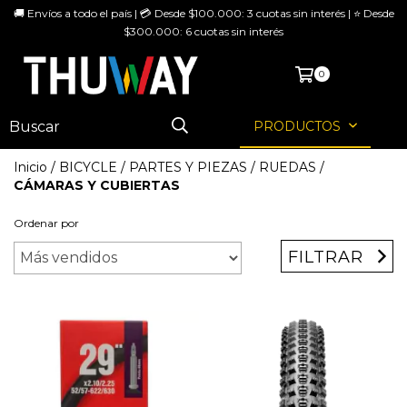
🚚 Envíos a todo el país | 💳 Desde $100.000: 3 cuotas sin interés | ⭐ Desde
$300.000: 6 cuotas sin interés
MENÚ
0
PRODUCTOS
Inicio
/
BICYCLE
/
PARTES Y PIEZAS
/
RUEDAS
/
CÁMARAS Y CUBIERTAS
Ordenar por
FILTRAR