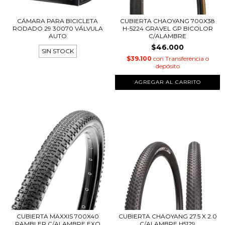
CÁMARA PARA BICICLETA
CUBIERTA CHAOYANG 700X38
RODADO 29 30070 VÁLVULA
H-5224 GRAVEL GP BICOLOR
AUTO
C/ALAMBRE
$46.000
SIN STOCK
$39.100
con
Transferencia o
depósito
CUBIERTA MAXXIS 700X40
CUBIERTA CHAOYANG 27.5 X 2.0
RAMBLER C/ALAMBRE EXO
C/ALAMBRE H5129