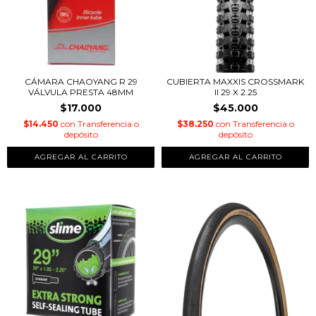
CÁMARA CHAOYANG R 29
CUBIERTA MAXXIS CROSSMARK
VÁLVULA PRESTA 48MM
II 29 X 2.25
$17.000
$45.000
$14.450
con
Transferencia o
$38.250
con
Transferencia o
depósito
depósito