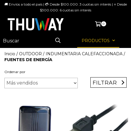
🚚 Envíos a todo el país | 💳 Desde $100.000: 3 cuotas sin interés | ⭐ Desde
$300.000: 6 cuotas sin interés
MENÚ
0
PRODUCTOS
Inicio
/
OUTDOOR
/
INDUMENTARIA CALEFACCIONADA
/
FUENTES DE ENERGÍA
Ordenar por
FILTRAR