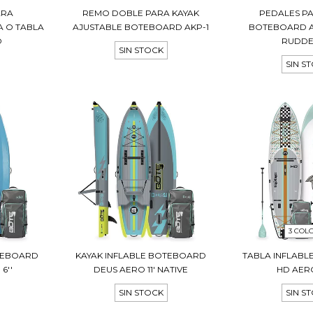
ARA
REMO DOBLE PARA KAYAK
PEDALES P
 O TABLA
AJUSTABLE BOTEBOARD AKP-1
BOTEBOARD A
D
RUDDE
SIN STOCK
SIN S
3 COL
OTEBOARD
KAYAK INFLABLE BOTEBOARD
TABLA INFLAB
6''
DEUS AERO 11' NATIVE
HD AERO 
SIN STOCK
SIN S