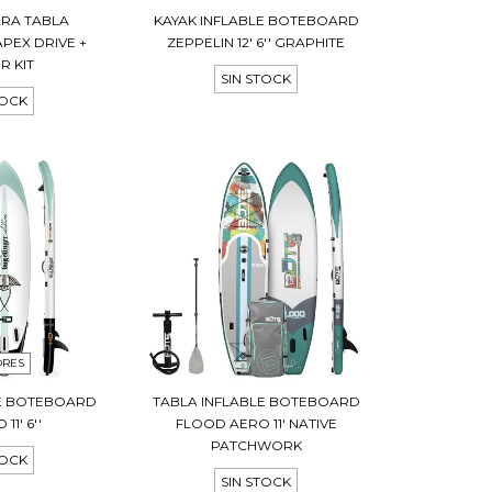
ARA TABLA
KAYAK INFLABLE BOTEBOARD
PEX DRIVE +
ZEPPELIN 12' 6'' GRAPHITE
R KIT
SIN STOCK
TOCK
ORES
LE BOTEBOARD
TABLA INFLABLE BOTEBOARD
11' 6''
FLOOD AERO 11' NATIVE
PATCHWORK
TOCK
SIN STOCK