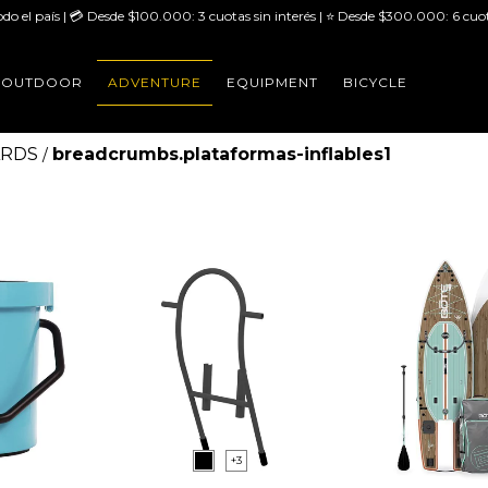
odo el país | 💳 Desde $100.000: 3 cuotas sin interés | ⭐ Desde $300.000: 6 cuot
OUTDOOR
ADVENTURE
EQUIPMENT
BICYCLE
RDS
breadcrumbs.plataformas-inflables1
/
+3