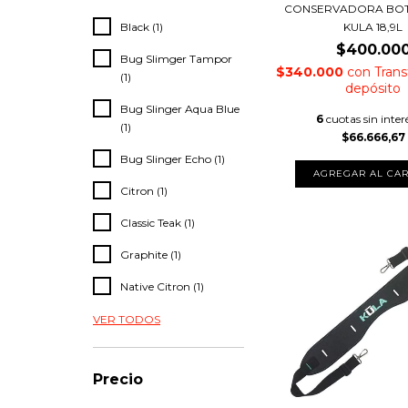
CONSERVADORA BO
Black (1)
KULA 18,9L
$400.00
Bug Slimger Tampor
$340.000
con
Trans
(1)
depósito
Bug Slinger Aqua Blue
6
cuotas sin inter
(1)
$66.666,67
Bug Slinger Echo (1)
AGREGAR AL CAR
Citron (1)
Classic Teak (1)
Graphite (1)
Native Citron (1)
VER TODOS
Precio