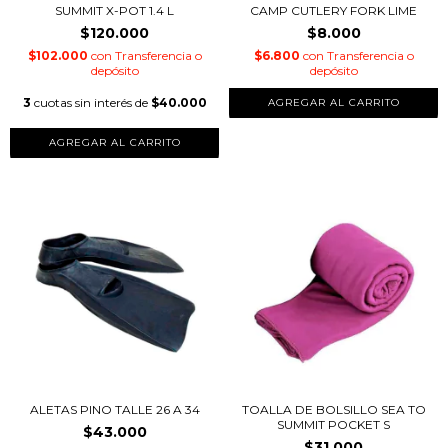
SUMMIT X-POT 1.4 L
CAMP CUTLERY FORK LIME
$120.000
$8.000
$102.000
con
Transferencia o
$6.800
con
Transferencia o
depósito
depósito
3
cuotas sin interés de
$40.000
AGREGAR AL CARRITO
ALETAS PINO TALLE 26 A 34
TOALLA DE BOLSILLO SEA TO
SUMMIT POCKET S
$43.000
$31.000