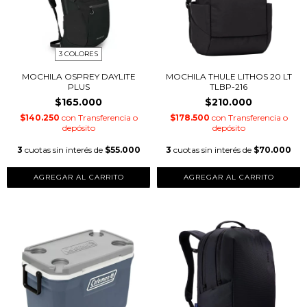
3 COLORES
MOCHILA OSPREY DAYLITE
MOCHILA THULE LITHOS 20 LT
PLUS
TLBP-216
$165.000
$210.000
$140.250
con
Transferencia o
$178.500
con
Transferencia o
depósito
depósito
3
cuotas sin interés de
$55.000
3
cuotas sin interés de
$70.000
AGREGAR AL CARRITO