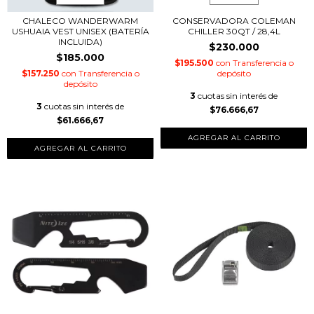
CHALECO WANDERWARM
CONSERVADORA COLEMAN
USHUAIA VEST UNISEX (BATERÍA
CHILLER 30QT / 28,4L
INCLUIDA)
$230.000
$185.000
$195.500
con
Transferencia o
$157.250
con
Transferencia o
depósito
depósito
3
cuotas sin interés de
3
cuotas sin interés de
$76.666,67
$61.666,67
AGREGAR AL CARRITO
AGREGAR AL CARRITO