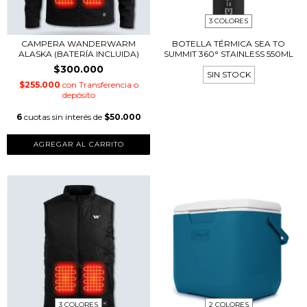
3 COLORES
CAMPERA WANDERWARM
BOTELLA TÉRMICA SEA TO
ALASKA (BATERÍA INCLUIDA)
SUMMIT 360° STAINLESS 550ML
$300.000
SIN STOCK
$255.000
con
Transferencia o
depósito
6
cuotas sin interés de
$50.000
AGREGAR AL CARRITO
3 COLORES
2 COLORES