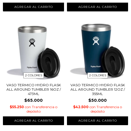
AGREGAR AL CARRITO
AGREGAR AL CARRITO
2 COLORES
2 COLORES
VASO TERMICO HYDRO FLASK
VASO TERMICO HYDRO FLASK
ALL AROUND TUMBLER 16OZ /
ALL AROUND TUMBLER 12OZ /
473ML
355ML
$65.000
$50.000
$55.250
con
Transferencia o
$42.500
con
Transferencia o
depósito
depósito
AGREGAR AL CARRITO
AGREGAR AL CARRITO