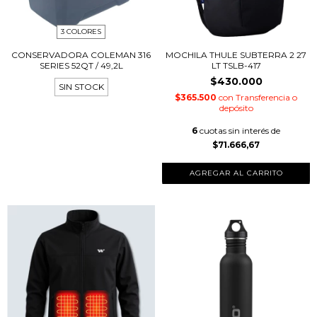
3 COLORES
CONSERVADORA COLEMAN 316
MOCHILA THULE SUBTERRA 2 27
SERIES 52QT / 49,2L
LT TSLB-417
$430.000
SIN STOCK
$365.500
con
Transferencia o
depósito
6
cuotas sin interés de
$71.666,67