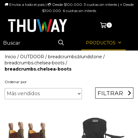
🚚 Envíos a todo el país | 💳 Desde $100.000: 3 cuotas sin interés | ⭐ Desde
$300.000: 6 cuotas sin interés
MENÚ
0
PRODUCTOS
Inicio
/
OUTDOOR
/
breadcrumbs.blundstone
/
breadcrumbs.chelsea-boots
/
breadcrumbs.chelsea-boots
Ordenar por
FILTRAR