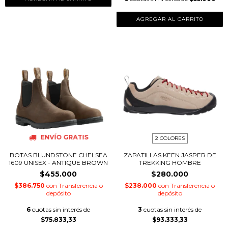
AGREGAR AL CARRITO
ENVÍO GRATIS
2 COLORES
BOTAS BLUNDSTONE CHELSEA
ZAPATILLAS KEEN JASPER DE
1609 UNISEX - ANTIQUE BROWN
TREKKING HOMBRE
$455.000
$280.000
$386.750
con
Transferencia o
$238.000
con
Transferencia o
depósito
depósito
6
cuotas sin interés de
3
cuotas sin interés de
$75.833,33
$93.333,33