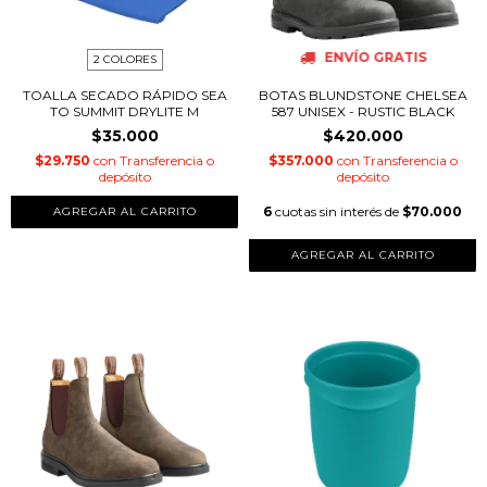
ENVÍO GRATIS
2 COLORES
TOALLA SECADO RÁPIDO SEA
BOTAS BLUNDSTONE CHELSEA
TO SUMMIT DRYLITE M
587 UNISEX - RUSTIC BLACK
$35.000
$420.000
$29.750
con
Transferencia o
$357.000
con
Transferencia o
depósito
depósito
6
cuotas sin interés de
$70.000
AGREGAR AL CARRITO
AGREGAR AL CARRITO