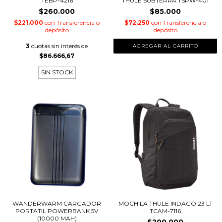
TEBP-4216
THULE SUBTERRA TSPW-401
$260.000
$85.000
$221.000
con
Transferencia o
$72.250
con
Transferencia o
depósito
depósito
3
cuotas sin interés de
$86.666,67
SIN STOCK
WANDERWARM CARGADOR
MOCHILA THULE INDAGO 23 LT
PORTATIL POWERBANK 5V
TCAM-7116
(10000 MAH)
$200.000