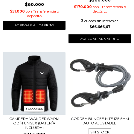
$60.000
$170.000
con
Transferencia o
$51.000
con
Transferencia o
depósito
depósito
3
cuotas sin interés de
$66.666,67
3 COLORES
CAMPERA WANDERWARM
CORREA BUNGEE NITE IZE 5MM
ODÍN UNISEX (BATERÍA
AUTO AJUSTABLE
INCLUIDA)
SIN STOCK