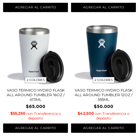
AGREGAR AL CARRITO
AGREGAR AL CARRITO
2 COLORES
2 COLORES
VASO TERMICO HYDRO FLASK
VASO TERMICO HYDRO FLASK
ALL AROUND TUMBLER 16OZ /
ALL AROUND TUMBLER 12OZ /
473ML
355ML
$65.000
$50.000
$55.250
con
Transferencia o
$42.500
con
Transferencia o
depósito
depósito
AGREGAR AL CARRITO
AGREGAR AL CARRITO