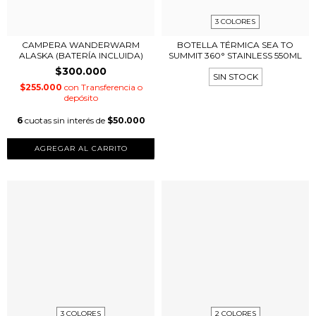
3 COLORES
CAMPERA WANDERWARM
BOTELLA TÉRMICA SEA TO
ALASKA (BATERÍA INCLUIDA)
SUMMIT 360° STAINLESS 550ML
$300.000
SIN STOCK
$255.000
con
Transferencia o
depósito
6
cuotas sin interés de
$50.000
AGREGAR AL CARRITO
3 COLORES
2 COLORES