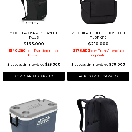
3 COLORES
MOCHILA OSPREY DAYLITE
MOCHILA THULE LITHOS 20 LT
PLUS
TLBP-216
$165.000
$210.000
$140.250
con
Transferencia o
$178.500
con
Transferencia o
depósito
depósito
3
cuotas sin interés de
$55.000
3
cuotas sin interés de
$70.000
AGREGAR AL CARRITO