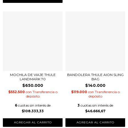
MOCHILA DE VIAJE THULE
BANDOLERA THULE AION SLING
LANDMARK 70
BAG
$650.000
$140.000
$552.500
con
Transferencia o
$119.000
con
Transferencia o
depósito
depósito
6
cuotas sin interés de
3
cuotas sin interés de
$108.333,33
$46.666,67