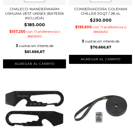
CHALECO WANDERWARM
CONSERVADORA COLEMAN
USHUAIA VEST UNISEX (BATERÍA
CHILLER 30QT / 28,4L
INCLUIDA)
$230.000
$185.000
$195.500
con
Transferencia o
$157.250
con
Transferencia o
depósito
depósito
3
cuotas sin interés de
3
cuotas sin interés de
$76.666,67
$61.666,67
AGREGAR AL CARRITO
AGREGAR AL CARRITO