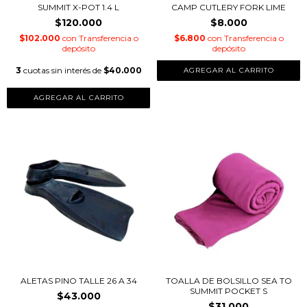
SUMMIT X-POT 1.4 L
CAMP CUTLERY FORK LIME
$120.000
$8.000
$102.000
con
Transferencia o
$6.800
con
Transferencia o
depósito
depósito
3
cuotas sin interés de
$40.000
AGREGAR AL CARRITO
ALETAS PINO TALLE 26 A 34
TOALLA DE BOLSILLO SEA TO
SUMMIT POCKET S
$43.000
$31.000