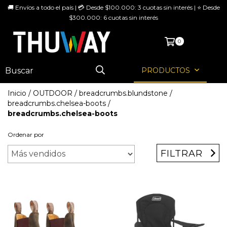
🚚 Envíos a todo el país | 💳 Desde $100.000: 3 cuotas sin interés | ⭐ Desde
$300.000: 6 cuotas sin interés
MENÚ
0
PRODUCTOS
Inicio
/
OUTDOOR
/
breadcrumbs.blundstone
/
breadcrumbs.chelsea-boots
/
breadcrumbs.chelsea-boots
Ordenar por
FILTRAR