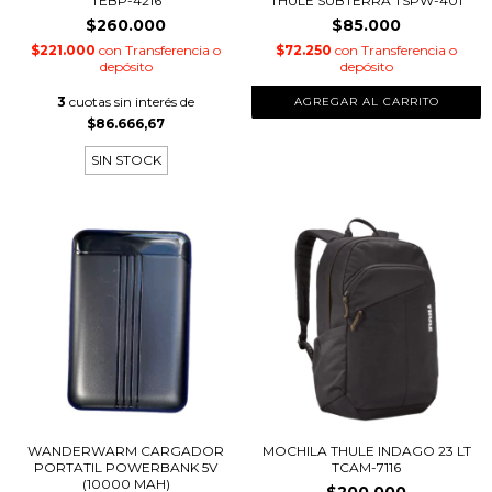
TEBP-4216
THULE SUBTERRA TSPW-401
$260.000
$85.000
$221.000
con
Transferencia o
$72.250
con
Transferencia o
depósito
depósito
3
cuotas sin interés de
$86.666,67
SIN STOCK
WANDERWARM CARGADOR
MOCHILA THULE INDAGO 23 LT
PORTATIL POWERBANK 5V
TCAM-7116
(10000 MAH)
$200.000