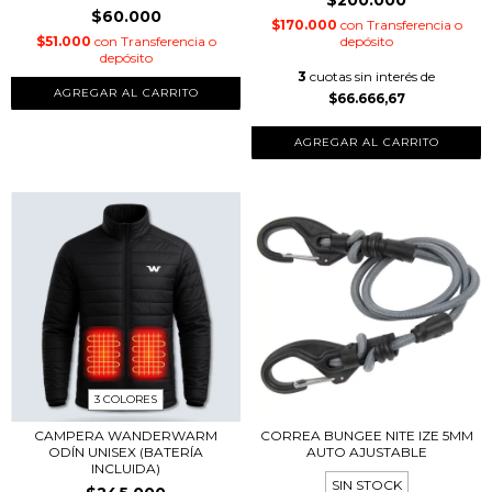
$60.000
$170.000
con
Transferencia o
$51.000
con
Transferencia o
depósito
depósito
3
cuotas sin interés de
$66.666,67
3 COLORES
CAMPERA WANDERWARM
CORREA BUNGEE NITE IZE 5MM
ODÍN UNISEX (BATERÍA
AUTO AJUSTABLE
INCLUIDA)
SIN STOCK