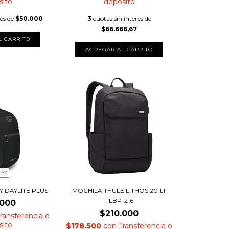
sito
depósito
rés de
$50.000
3
cuotas sin interés de
$66.666,67
L CARRITO
+2
 DAYLITE PLUS
MOCHILA THULE LITHOS 20 LT
TLBP-216
.000
$210.000
ransferencia o
sito
$178.500
con
Transferencia o