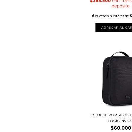
$365.500
con
Trans
depósito
6
cuotas sin interés de
$
ESTUCHE PORTA OBJ
LOGIC INVIG
$60.000