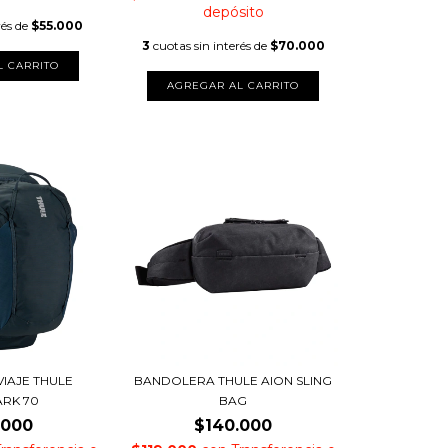
depósito
rés de
$55.000
3
cuotas sin interés de
$70.000
L CARRITO
VIAJE THULE
BANDOLERA THULE AION SLING
RK 70
BAG
.000
$140.000