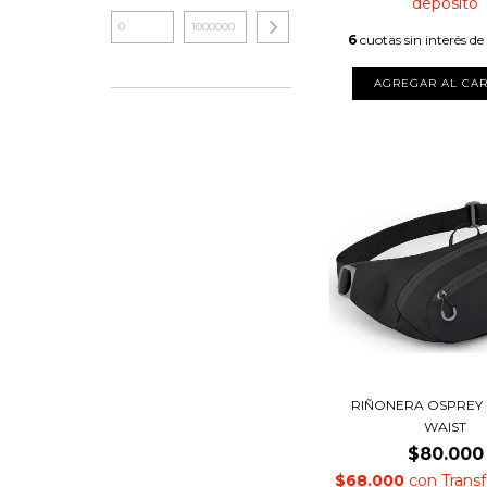
depósito
6
cuotas sin interés de
RIÑONERA OSPREY 
WAIST
$80.000
$68.000
con
Trans