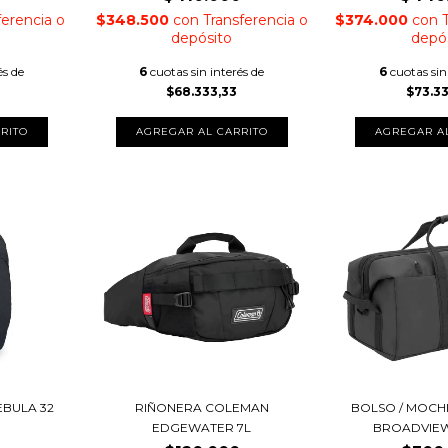
ferencia o
$348.500
con
Transferencia o
$374.000
con
depósito
depó
és de
6
cuotas sin interés de
6
cuotas sin
$68.333,33
$73.3
AGREGAR AL CARRITO
EBULA 32
RIÑONERA COLEMAN
BOLSO / MOCH
EDGEWATER 7L
BROADVIEW 