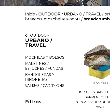
Inicio
OUTDOOR
URBANO / TRAVEL
br
/
/
/
breadcrumbs.chelsea-boots
breadcrumbs
/
OUTDOOR
URBANO /
TRAVEL
MOCHILAS Y BOLSOS
MALETINES /
ESTUCHES / FUNDAS
BANDOLERAS Y
RIÑONERAS
6 COLORES
VALIJAS / CARRY ONS
BOLSO STS TRAVELLI
GARMENT MESH
Filtros
(ORGANIZADOR DE R
VIAJE)