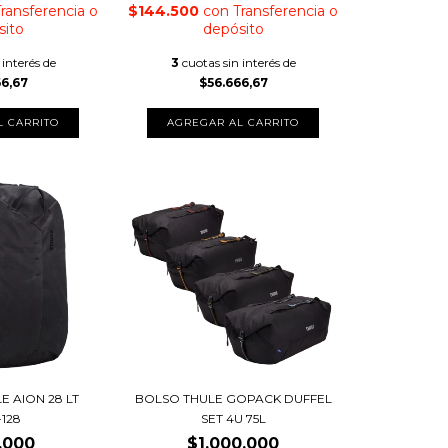
ransferencia o
$144.500
con
Transferencia o
sito
depósito
 interés de
3
cuotas sin interés de
66,67
$56.666,67
AGREGAR AL CARRITO
E AION 28 LT
BOLSO THULE GOPACK DUFFEL
-128
SET 4U 75L
.000
$1.000.000