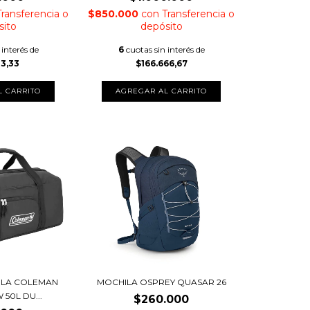
Transferencia o
$850.000
con
Transferencia o
sito
depósito
 interés de
6
cuotas sin interés de
33,33
$166.666,67
ILA COLEMAN
MOCHILA OSPREY QUASAR 26
50L DU...
$260.000