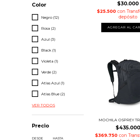
$30.000
Color
$25.500
con
Transf
depósito
Negro (12)
AGREGAR AL CAR
Rosa (2)
Azul (3)
Black (1)
Violeta (1)
Verde (2)
Atlas Azul (1)
Atlas Blue (2)
VER TODOS
MOCHILA OSPREY T
Precio
$435.00
$369.750
con
Trans
DESDE
HASTA