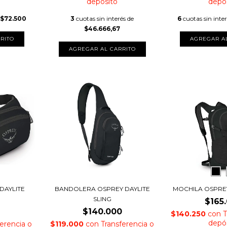
depósito
depó
$72.500
3
cuotas sin interés de
6
cuotas sin inte
$46.666,67
AGREGAR A
DAYLITE
BANDOLERA OSPREY DAYLITE
MOCHILA OSPREY
SLING
$165
$140.000
$140.250
con
T
depó
ferencia o
$119.000
con
Transferencia o