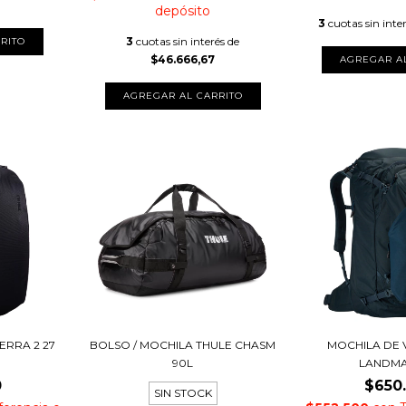
depósito
3
cuotas sin inte
3
cuotas sin interés de
$46.666,67
AGREGAR A
ERRA 2 27
BOLSO / MOCHILA THULE CHASM
MOCHILA DE 
90L
LANDMA
0
$650
SIN STOCK