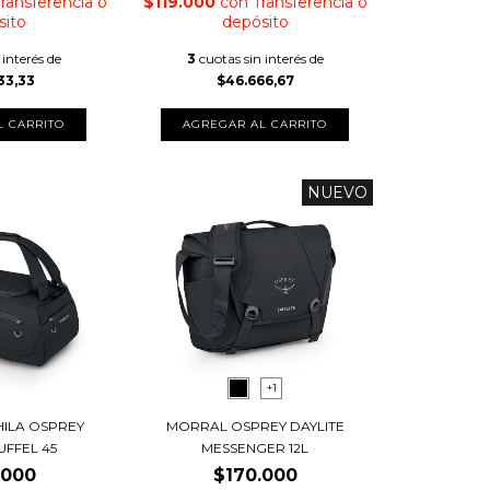
ransferencia o
$119.000
con
Transferencia o
sito
depósito
 interés de
3
cuotas sin interés de
33,33
$46.666,67
NUEVO
+1
HILA OSPREY
MORRAL OSPREY DAYLITE
UFFEL 45
MESSENGER 12L
.000
$170.000