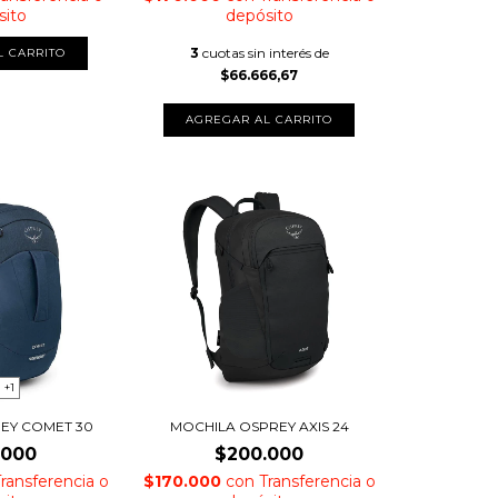
sito
depósito
3
cuotas sin interés de
$66.666,67
+1
EY COMET 30
MOCHILA OSPREY AXIS 24
.000
$200.000
Transferencia o
$170.000
con
Transferencia o