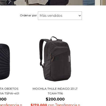
Ordenar por
TA OBJETOS
MOCHILA THULE INDAGO 23 LT
RA TSPW-401
TCAM-7116
000
$200.000
ransferencia o
$170.000
con
Transferencia o