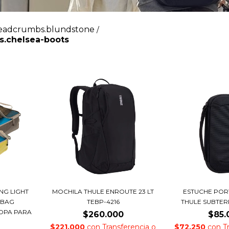
eadcrumbs.blundstone
/
.chelsea-boots
NG LIGHT
MOCHILA THULE ENROUTE 23 LT
ESTUCHE POR
 BAG
TEBP-4216
THULE SUBTER
OPA PARA
$260.000
$85.
$221.000
con
Transferencia o
$72.250
con
T