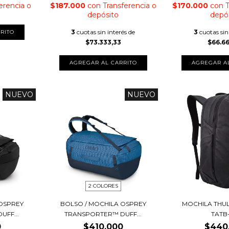
erencia o
$187.000
con
Transferencia o
$170.000
con
T
depósito
depó
3
cuotas sin interés de
3
cuotas sin
$73.333,33
$66.6
NUEVO
NUEVO
2 COLORES
OSPREY
BOLSO / MOCHILA OSPREY
MOCHILA THUL
FF...
TRANSPORTER™ DUFF...
TATB
0
$410.000
$440