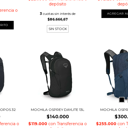
depósito
depó
erencia o
3
cuotas sin interés de
$86.666,67
RITO
SIN STOCK
ROPOS 32
MOCHILA OSPREY DAYLITE 13L
MOCHILA OSPR
0
$140.000
$300
ferencia o
$119.000
con
Transferencia o
$255.000
con