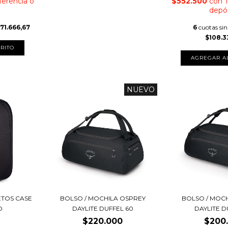
ferencia o
$552.500
con
T
depó
71.666,67
6
cuotas sin
$108.3
NUEVO
ETOS CASE
BOLSO / MOCHILA OSPREY
BOLSO / MOC
O
DAYLITE DUFFEL 60
DAYLITE D
$220.000
$200