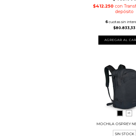
$412.250
con
Trans
depósito
6
cuotas sin inter
$80.833,33
+1
MOCHILA OSPREY N
SIN STOCK